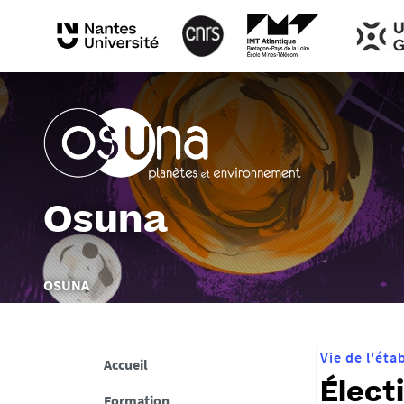
Osuna
Vous
OSUNA
êtes
ici :
Vie de l'ét
Accueil
Élect
Formation