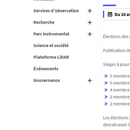
Services d'observation
h
Du 10 a
t
f
Recherche
t
a
p
Parc instrumental
l
Élections des
s
s
Science et société
:
e
Publication d
/
f
Plateforme LiDAR
/
a
Sièges à pour
o
Événements
l
s
5 membres
s
Gouvernance
u
5 membres
e
n
4 membres 
a
2 membres 
.
2 membres 
u
n
Les élections
i
devrait avoir l
v