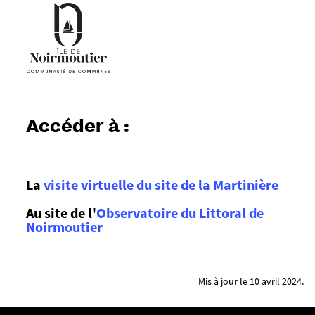
2
7
6
0
2
2
1
Accéder à :
0
3
3
La
visite virtuelle du site de la Martinière
-
j
Au site de l'
Observatoire du Littoral de
p
Noirmoutier
g
Mis à jour le 10 avril 2024.