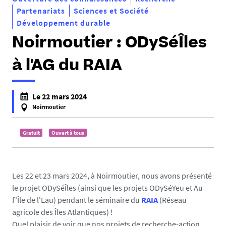
Partenariats
Sciences et Société
Développement durable
Noirmoutier : ODySéÎles
à l'AG du RAIA
h
Le 22 mars 2024
t
Noirmoutier
t
f
p
a
Gratuit
Ouvert à tous
s
l
:
s
/
e
Les 22 et 23 mars 2024, à Noirmoutier, nous avons présenté
/
f
le projet ODySéÎles (ainsi que les projets ODySéYeu et Au
o
a
f'Île de l'Eau) pendant le séminaire du
RAIA
(Réseau
s
l
agricole des Îles Atlantiques) !
u
s
Quel plaisir de voir que nos projets de recherche-action
n