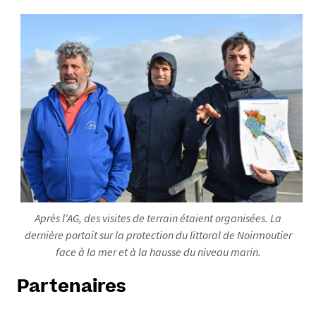
9
-
7
2
-
d
p
i
-
1
5
0
-
Après l'AG, des visites de terrain étaient organisées. La
k
dernière portait sur la protection du littoral de Noirmoutier
o
face à la mer et à la hausse du niveau marin.
_
1
Partenaires
7
1