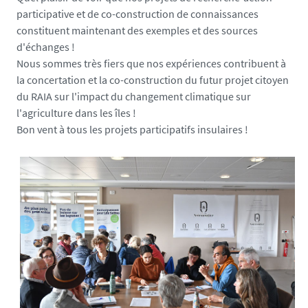
e
participative et de co-construction de connaissances
a
constituent maintenant des exemples et des sources
.
d'échanges !
u
Nous sommes très fiers que nos expériences contribuent à
n
la concertation et la co-construction du futur projet citoyen
i
du RAIA sur l'impact du changement climatique sur
v
l'agriculture dans les îles !
-
Bon vent à tous les projets participatifs insulaires !
n
a
n
t
e
s
.
f
r
/
m