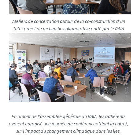
e
d
i
Ateliers de concertation autour de la co-construction d'un
a
futur projet de recherche collaborative porté par le RAIA
s
/
p
h
o
t
o
/
d
s
c
-
En amont de l'assemblée générale du RAIA, les adhérents
2
avaient organisé une journée de conférences (dont la notre),
7
sur l'impact du changement climatique dans les îles.
0