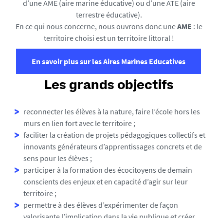
d’une AME (aire marine éducative) ou d’une ATE (aire
-
terrestre éducative).
0
En ce qui nous concerne, nous ouvrons donc une
AME
: le
9
territoire choisi est un territoire littoral !
2
9
En savoir plus sur les Aires Marines Educatives
1
7
Les grands objectifs
_
1
7
reconnecter les élèves à la nature, faire l’école hors les
2
murs en lien fort avec le territoire ;
6
faciliter la création de projets pédagogiques collectifs et
7
innovants générateurs d’apprentissages concrets et de
8
sens pour les élèves ;
4
participer à la formation des écocitoyens de demain
3
conscients des enjeux et en capacité d’agir sur leur
5
territoire ;
4
permettre à des élèves d’expérimenter de façon
0
valorisante l’implication dans la vie publique et créer