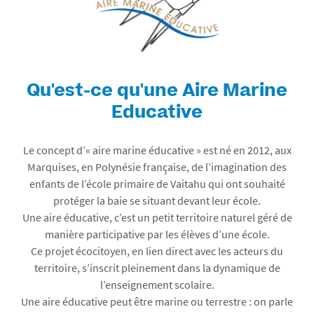
d
i
a
s
/
p
Qu'est-ce qu'une Aire Marine
h
Educative
o
t
Le concept d’« aire marine éducative » est né en 2012, aux
o
Marquises, en Polynésie française, de l’imagination des
/
enfants de l’école primaire de Vaitahu qui ont souhaité
2
protéger la baie se situant devant leur école.
0
Une aire éducative, c’est un petit territoire naturel géré de
2
manière participative par les élèves d’une école.
4
Ce projet écocitoyen, en lien direct avec les acteurs du
0
territoire, s’inscrit pleinement dans la dynamique de
9
l’enseignement scolaire.
1
Une aire éducative peut être marine ou terrestre : on parle
2