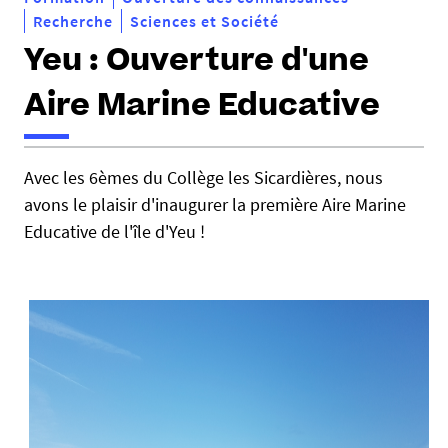
Recherche
Sciences et Société
Yeu : Ouverture d'une
Aire Marine Educative
h
Avec les 6èmes du Collège les Sicardières, nous
t
avons le plaisir d'inaugurer la première Aire Marine
t
p
Educative de l'île d'Yeu !
s
:
/
/
o
s
u
n
a