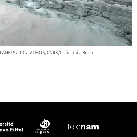
2PLANETS/LPG/LATMOS/CNRS/Freie Univ. Berlin