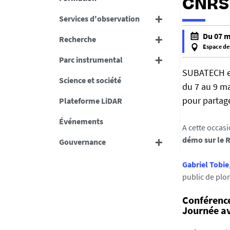
CNRS 
Services d'observation
h
Du 07 m
Recherche
t
Espace des
t
f
Parc instrumental
p
a
SUBATECH et
Science et société
s
l
du 7 au 9 ma
:
s
pour partage
Plateforme LiDAR
/
e
/
f
Événements
A cette occas
o
a
démo sur le 
Gouvernance
s
l
u
s
Gabriel Tobie
n
e
public de plon
a
.
Conférence
u
Journée av
n
i