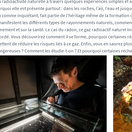
a radioactivité naturelle à travers quelques expériences simples e
rquoi elle est présente partout : dans les roches, l’air, l’eau et j
 comme inquiétant, fait partie de l’héritage même de la formation d
nifestent les différents types de rayonnements naturels, comment n
ement et sur la santé. Le cas du radon, ce gaz radioactif naturel in
rdé. Vous découvrirez comment il se forme, pourquoi certaines ré
tent de réduire les risques liés à ce gaz. Enfin, vous en saurez plus 
ngereuses ? Comment les étudie-t-on ? Et pourquoi certaines recher