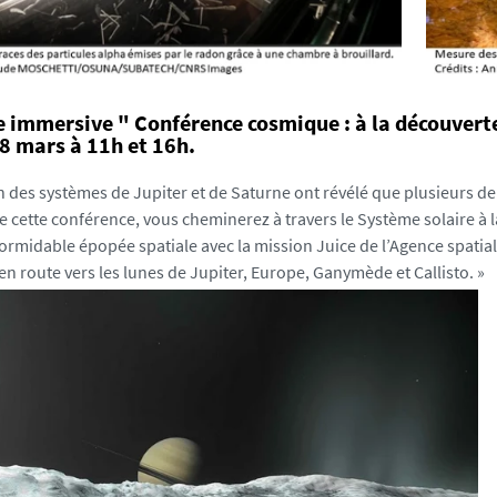
 immersive " Conférence cosmique : à la découverte
 mars à 11h et 16h.
on des systèmes de Jupiter et de Saturne ont révélé que plusieurs d
de cette conférence, vous cheminerez à travers le Système solaire à
formidable épopée spatiale avec la mission Juice de l’Agence spatia
n route vers les lunes de Jupiter, Europe, Ganymède et Callisto. »