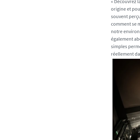
« Découvrez l
v
origine et pou
-
souvent perçu
n
comment se ma
a
notre environn
n
également abo
t
simples permet
e
réellement da
s
.
f
r
/
m
e
d
i
a
s